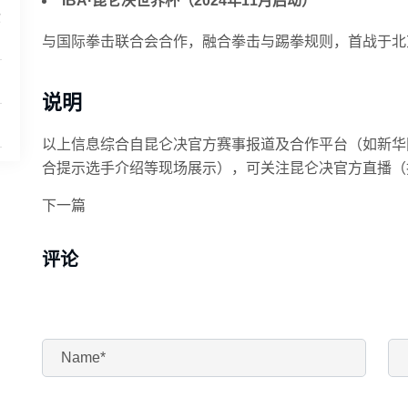
IBA·昆仑决世界杯（2024年11月启动）
你
与国际拳击联合会合作，融合拳击与踢拳规则，首战于北
说明
以上信息综合自昆仑决官方赛事报道及合作平台（如新华
合提示选手介绍等现场展示），可关注昆仑决官方直播（
下一篇
评论