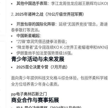
其他中国选手表现
：李江龙周佳龙应越王鹏辉均以KO
2.
2025年诸神之战（70公斤级世界冠军赛）
开放包容的国际化阵容
：延续“无国界竞技”理念，邀
泰拳散打等流派。
中国新星崛起
：
“刀锋”章润凭借迅捷拳法晋级；
“降龙尊者”孟令阔连续KO K-1世界王者耀魂坤和WK
伊朗重炮手加法里强势晋级16强。
青少年活动与未来发展
2025昆仑决夏令营（7月开启）
面向青少年提供科技文化格斗综合体验，包括怀柔科学城
全方位培养青少年身心素质。
pp电子奥林匹斯之门
商业合作与赛事拓展