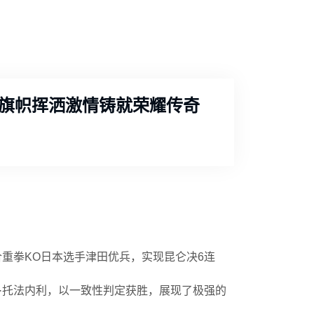
旗帜挥洒激情铸就荣耀传奇
合重拳KO日本选手津田优兵，实现昆仑决6连
托·托法内利，以一致性判定获胜，展现了极强的