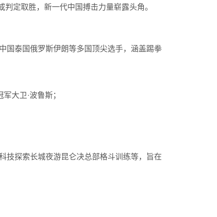
或判定取胜，新一代中国搏击力量崭露头角。
请中国泰国俄罗斯伊朗等多国顶尖选手，涵盖踢拳
N冠军大卫·波鲁斯；
科技探索长城夜游昆仑决总部格斗训练等，旨在