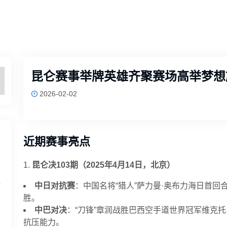
昆仑赛事举牌英雄齐聚赛场高举梦想
2026-02-02
近期赛事亮点
1.
昆仑决103期（2025年4月14日，北京）
中日对抗赛
：中国名将“猎人”萨力曼·奥布力海日首回
胜。
中巴对决
：“刀锋”章润战胜巴西空手道世界冠军维克
抗压能力。